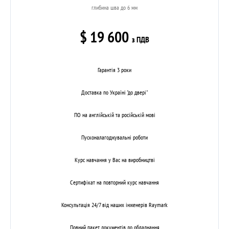
глибина шва до 6 мм
$ 19 600
з ПДВ
Гарантія 3 роки
Доставка по Україні "до двері"
ПО на англійській та російській мові
Пусконалагоджувальні роботи
Курс навчання у Вас на виробництві
Сертифікат на повторний курс навчання
Консультація 24/7 від наших інженерів Raymark
Повний пакет документів до обладнання