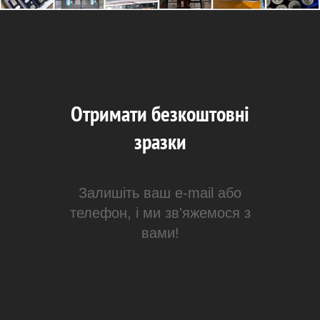
Отримати безкоштовні
зразки
Залишіть ваш e-mail або
телефон, і ми зв'яжемося з
вами!