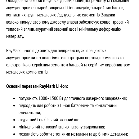
Обладнання використовується для виробництва, ремонту та складання
акумуляторних батарей, зокрема Li-ion модулів, батарейних блоків,
контактних груп і металевих з’єднувальних елементів. Завдяки
волоконному лазерному джерелу апарат забезпечує концентрований
тепловий вплив, акуратний зварний шов і мінімальну деформацію
матеріалу.
RayMark Li-ion підходить для підприємств, які працюють з
акумуляторними технологіями, електротранспортом, промисловою
електронікою, сервісним ремонтом батарей та серійним виробництвом
металевих компонентів.
Основні переваги RayMark Li-ion:
потужність 1000–1500 Вт для точного лазерного зварювання;
підходить для роботи з Li-ion батареями та контактними
елементами;
акуратний і стабільний зварний шов;
мінімальний тепловий вплив на зону зварювання;
можливість роботи з тонкими металами та дрібними деталями;