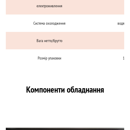
електроживлення
38
Система охолодження
водяний,
Вага нетто/брутто
3
Розмір упаковки
1320
Компоненти обладнання