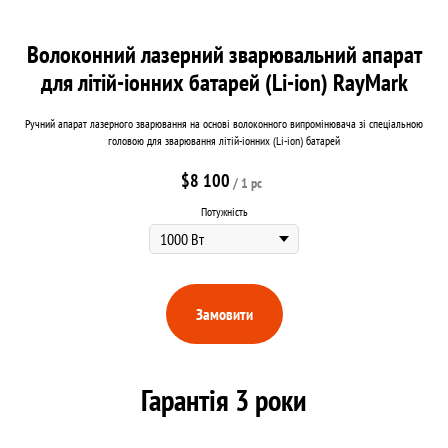
Волоконний лазерний зварювальний апарат
для літій-іонних батарей (Li-ion) RayMark
Ручний апарат лазерного зварювання на основі волоконного випромінювача зі спеціальною
головою для зварювання літій-іонних (Li-ion) батарей
$
8 100
/
1 pc
Потужність
Замовити
Гарантія 3 роки