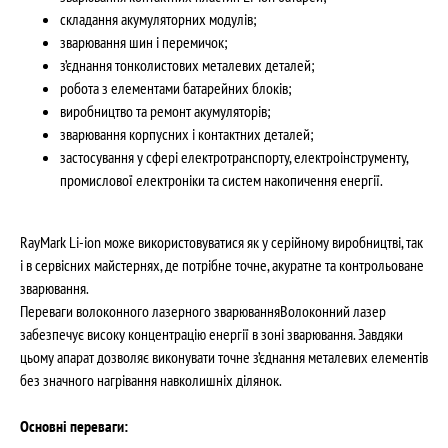
складання акумуляторних модулів;
зварювання шин і перемичок;
з’єднання тонколистових металевих деталей;
робота з елементами батарейних блоків;
виробництво та ремонт акумуляторів;
зварювання корпусних і контактних деталей;
застосування у сфері електротранспорту, електроінструменту,
промислової електроніки та систем накопичення енергії.
RayMark Li-ion може використовуватися як у серійному виробництві, так
і в сервісних майстернях, де потрібне точне, акуратне та контрольоване
зварювання.
Переваги волоконного лазерного зварюванняВолоконний лазер
забезпечує високу концентрацію енергії в зоні зварювання. Завдяки
цьому апарат дозволяє виконувати точне з’єднання металевих елементів
без значного нагрівання навколишніх ділянок.
Основні переваги: