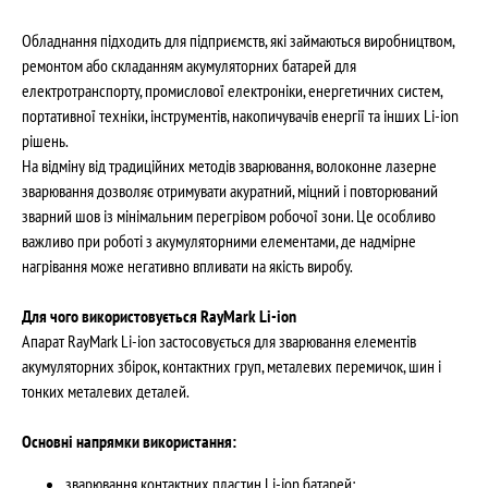
Обладнання підходить для підприємств, які займаються виробництвом,
ремонтом або складанням акумуляторних батарей для
електротранспорту, промислової електроніки, енергетичних систем,
портативної техніки, інструментів, накопичувачів енергії та інших Li-ion
рішень.
На відміну від традиційних методів зварювання, волоконне лазерне
зварювання дозволяє отримувати акуратний, міцний і повторюваний
зварний шов із мінімальним перегрівом робочої зони. Це особливо
важливо при роботі з акумуляторними елементами, де надмірне
нагрівання може негативно впливати на якість виробу.
Для чого використовується RayMark Li-ion
Апарат RayMark Li-ion застосовується для зварювання елементів
акумуляторних збірок, контактних груп, металевих перемичок, шин і
тонких металевих деталей.
Основні напрямки використання:
зварювання контактних пластин Li-ion батарей;