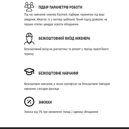
ПІДБІР ПАРАМЕТРІВ РОБОТИ
Під час навчання інженер Raymark підбирає параметри під ваші
завдання, зберігає їх у вигляді шаблонів. Такий підхід дозволяє на
перших етапах швидше освоїти обладнання.
БЕЗКОШТОВНИЙ ВИЇЗД ІНЖЕНЕРА
Безкоштовний виїзд на діагностику та ремонт у період гарантійного
терміну
БЕЗКОШТОВНЕ НАВЧАННЯ
Безкоштовне навчання, а також сертифікат на безкоштовне повторне
навчання з виїздом фахівця
ЗНИЖКИ
Знижка від 5% при замовленні понад 2 одиниці обладнання