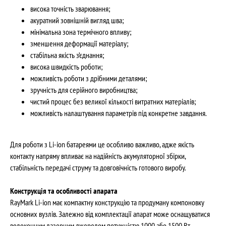
висока точність зварювання;
акуратний зовнішній вигляд шва;
мінімальна зона термічного впливу;
зменшення деформації матеріалу;
стабільна якість з’єднання;
висока швидкість роботи;
можливість роботи з дрібними деталями;
зручність для серійного виробництва;
чистий процес без великої кількості витратних матеріалів;
можливість налаштування параметрів під конкретне завдання.
Для роботи з Li-ion батареями це особливо важливо, адже якість
контакту напряму впливає на надійність акумуляторної збірки,
стабільність передачі струму та довговічність готового виробу.
Конструкція та особливості апарата
RayMark Li-ion має компактну конструкцію та продуману компоновку
основних вузлів. Залежно від комплектації апарат може оснащуватися
волоконним лазерним джерелом потужністю 1000 або 1500 Вт,