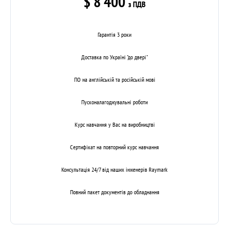
$ 8 400
з ПДВ
Гарантія 3 роки
Доставка по Україні "до двері"
ПО на англійській та російській мові
Пусконалагоджувальні роботи
Курс навчання у Вас на виробництві
Сертифікат на повторний курс навчання
Консультація 24/7 від наших інженерів Raymark
Повний пакет документів до обладнання