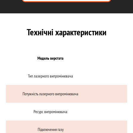
Технічні характеристики
Модель верстата
Тип лазерного випромінювача
В
Потужність лазерного випромінювача
10
Ресурс випромінювача
10
Підключення газу
Є.