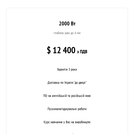
2000 Вт
глибина шва до 4 мм
$ 12 400
з ПДВ
Гарантія 3 роки
Доставка по Україні "до двері"
ПО на англійській та російській мові
Пусконалагоджувальні роботи
Курс навчання у Вас на виробництві