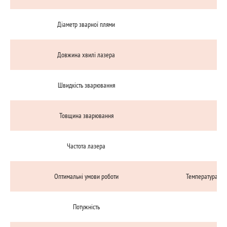
Діаметр зварної плями
Довжина хвилі лазера
1,0
Швидкість зварювання
1
Товщина зварювання
Частота лазера
Оптимальні умови роботи
Температура 10-
Потужність