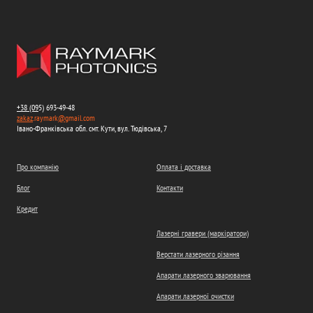
+38 (09
5) 693-49-48
zakaz
.raymark
@
gmail.com
Івано-Франківська обл. смт. Кути, вул. Тюдівська, 7
Про компанію
Оплата і доставка
Блог
Контакти
Кредит
Лазерні гравери (маркіратори)
Верстати лазерного різання
Апарати лазерного зварювання
Апарати лазерної очистки