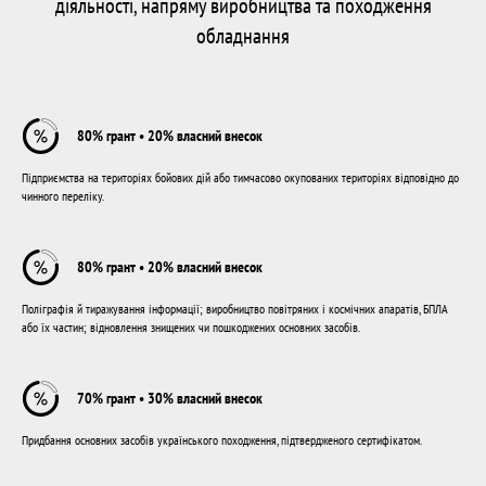
діяльності, напряму виробництва та походження
обладнання
80% грант • 20% власний внесок
Підприємства на територіях бойових дій або тимчасово окупованих територіях відповідно до
чинного переліку.
80% грант • 20% власний внесок
Поліграфія й тиражування інформації; виробництво повітряних і космічних апаратів, БПЛА
або їх частин; відновлення знищених чи пошкоджених основних засобів.
70% грант • 30% власний внесок
Придбання основних засобів українського походження, підтвердженого сертифікатом.