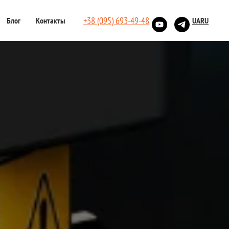
+38 (095) 693-49-48
Блог
Контакты
UA
RU