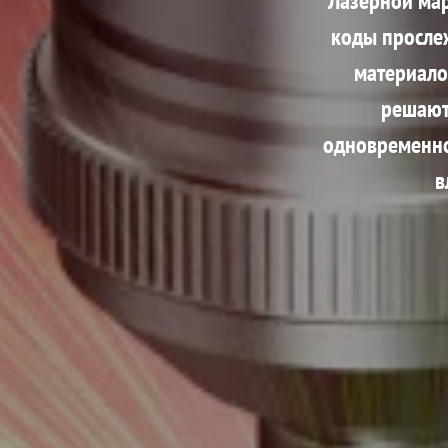
Лазерной мар
коды прослеж
материало
решают
одновременно
в