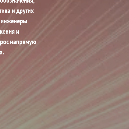
 обозначения,
тика и других
, инженеры
жения и
прос напрямую
а.