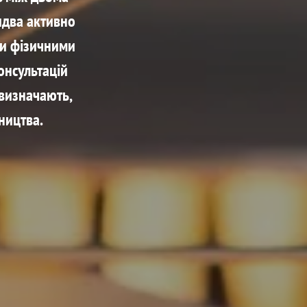
идва активно
ми фізичними
онсультацій
 визначають,
ництва.