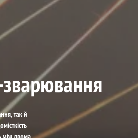
G-зварювання
ння, так й
омісткість
ь між двома