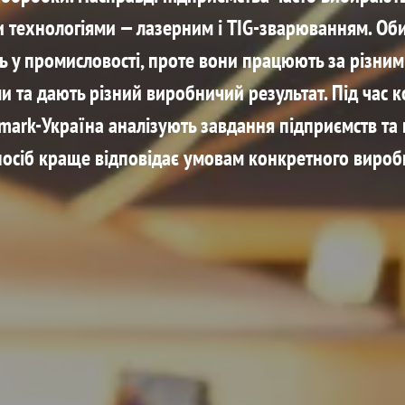
технологіями — лазерним і TIG-зварюванням. Об
ь у промисловості, проте вони працюють за різни
 та дають різний виробничий результат. Під час к
mark-Україна аналізують завдання підприємств та
посіб краще відповідає умовам конкретного вироб