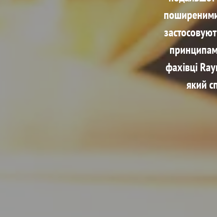
поширеними 
застосовуют
принципами
фахівці Ray
який с