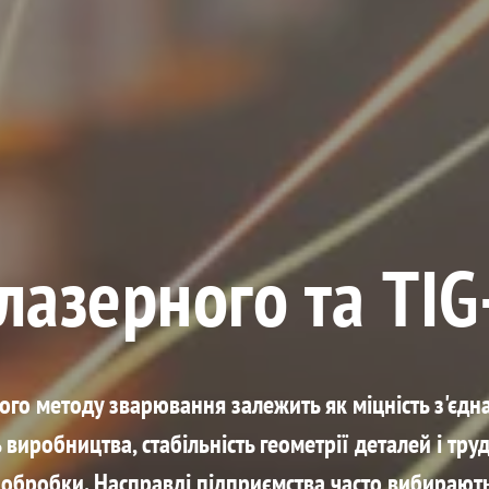
лазерного та TI
ого методу зварювання залежить як міцність з'єдна
 виробництва, стабільність геометрії деталей і труд
обробки. Насправді підприємства часто вибирают