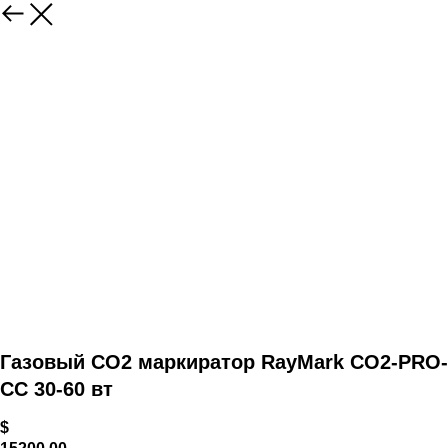
Газовый СО2 маркиратор RayMark СО2-PRO-
СС 30-60 вт
$